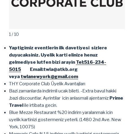
1 / 10
Yaptigimiz eventlerin ilk davetiyesi sizlere
duyucaksiniz. Uyelik karti elinize henuz
gelmediyse lutfen bizi arayin
Tel:516-234-
5015
Email:twla@atkb.org
veya
twlanewyork@gmail.com
THY Corporate Club Üyelik Avantajları
Bazi zamanlarda indirimli ucak bileti. -Extra bavul hakki
,bazi discountlar. Ayrintilar icin anlasmali ajentamiz
Prime
Travel
ile irtibata gecin.
Blue Mezze Restaurant %20 indirim yaralanmak icin
uyelik kartinizi gostermeniz yeterli. (1480 2nd Ave. New
York, 10075)
Marmaris Cafe %15 indirim uyelik kartinizi gostermeniz