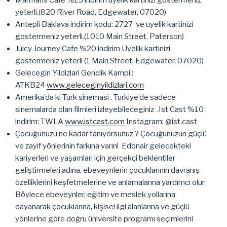
yeterli.(820 River Road, Edgewater, 07020)
Antepli Baklava indirim kodu: 2727 ve uyelik kartinizi
gostermeniz yeterli.(1010 Main Street, Paterson)
Juicy Journey Cafe %20 indirim Uyelik kartinizi
gostermeniz yeterli (1 Main Street, Edgewater, 07020)
Gelecegin Yildizlari Genclik Kampi :
ATKB24
www.geleceginyildizlari.com
Amerika’da ki Turk sinemasi . Turkiye’de sadece
sinemalarda olan filmleri izleyebileceginiz .Ist Cast %10
indirim: TWLA
www.istcast.com
Instagram: @ist.cast
Çocuğunuzu ne kadar tanıyorsunuz ? Çocuğunuzun güçlü
ve zayıf yönlerinin farkına varın! Edonair gelecekteki
kariyerleri ve yaşamları için gerçekçi beklentiler
geliştirmeleri adına, ebeveynlerin çocuklarının davranış
özelliklerini keşfetmelerine ve anlamalarına yardımcı olur.
Böylece ebeveynler, eğitim ve meslek yollarına
dayanarak çocuklarına, kişisel ilgi alanlarına ve güçlü
yönlerine göre doğru üniversite programı seçimlerini