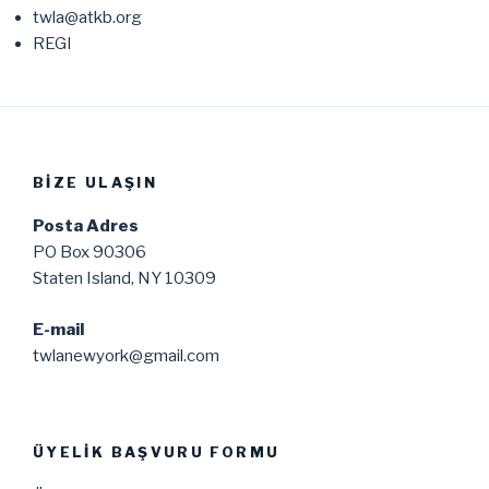
twla@atkb.org
REGI
BIZE ULAŞIN
Posta Adres
PO Box 90306
Staten Island, NY 10309
E-mail
twlanewyork@gmail.com
ÜYELIK BAŞVURU FORMU