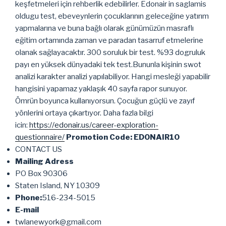
keşfetmeleri için rehberlik edebilirler. Edonair in saglamis
oldugu test, ebeveynlerin çocuklarının geleceğine yatırım
yapmalarına ve buna bağlı olarak günümüzün masraflı
eğitim ortamında zaman ve paradan tasarruf etmelerine
olanak sağlayacaktır. 300 soruluk bir test. %93 dogruluk
payı en yüksek dünyadaki tek test.Bununla kişinin swot
analizi karakter analizi yapılabiliyor. Hangi mesleği yapabilir
hangisini yapamaz yaklaşık 40 sayfa rapor sunuyor.
Ömrün boyunca kullanıyorsun. Çocuğun güçlü ve zayıf
yönlerini ortaya çıkartıyor. Daha fazla bilgi
icin:
https://edonair.us/career-exploration-
questionnaire/
Promotion Code: EDONAIR10
CONTACT US
Mailing Adress
PO Box 90306
Staten Island, NY 10309
Phone:
516-234-5015
E-mail
twlanewyork@gmail.com